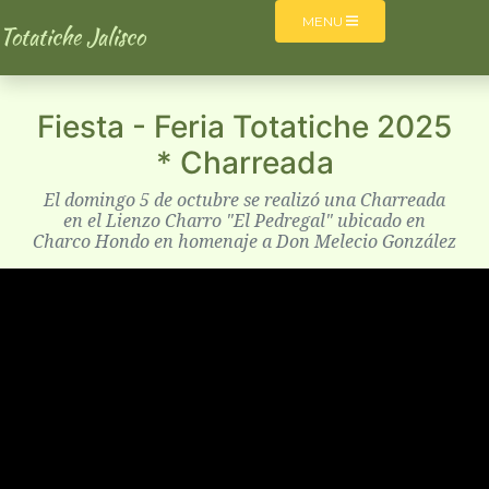
MENU
Totatiche Jalisco
Fiesta - Feria Totatiche 2025
* Charreada
El domingo 5 de octubre se realizó una Charreada
en el Lienzo Charro "El Pedregal" ubicado en
Charco Hondo en homenaje a Don Melecio González