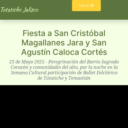
MENU
Totatiche Jalisco
Fiesta a San Cristóbal
Magallanes Jara y San
Agustín Caloca Cortés
23 de Mayo 2025 - Peregrinación del Barrio Sagrado
Corazón y comunidades del alto, por la noche en la
Semana Cultural participación de Ballet Folclórico
de Totatiche y Temastián